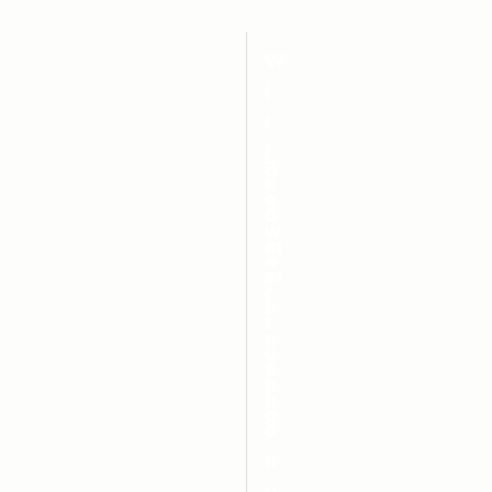
W
i
l
l
B
k
e
C
o
w
a
m
e
s
m
r
i
e
t
n
n
u
o
s
n
b
g
o
n
u