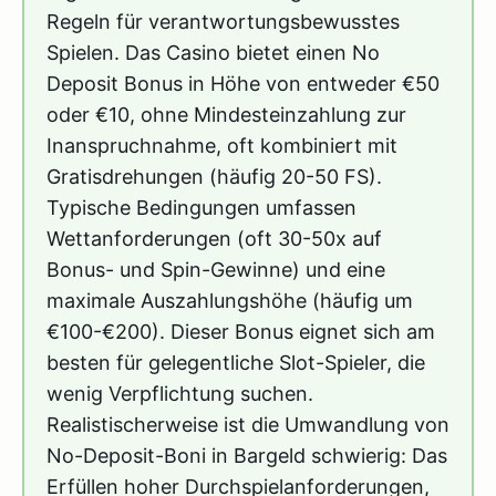
Regeln für verantwortungsbewusstes
Spielen. Das Casino bietet einen No
Deposit Bonus in Höhe von entweder €50
oder €10, ohne Mindesteinzahlung zur
Inanspruchnahme, oft kombiniert mit
Gratisdrehungen (häufig 20-50 FS).
Typische Bedingungen umfassen
Wettanforderungen (oft 30-50x auf
Bonus- und Spin-Gewinne) und eine
maximale Auszahlungshöhe (häufig um
€100-€200). Dieser Bonus eignet sich am
besten für gelegentliche Slot-Spieler, die
wenig Verpflichtung suchen.
Realistischerweise ist die Umwandlung von
No-Deposit-Boni in Bargeld schwierig: Das
Erfüllen hoher Durchspielanforderungen,