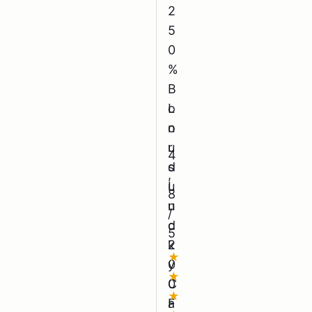
2
5
0
%
B
L
o
o
n
r
u
4
d
s
,
L
u
8
u
n
/
c
d
5
k
2
★
y
0
★
C
0
★
a
F