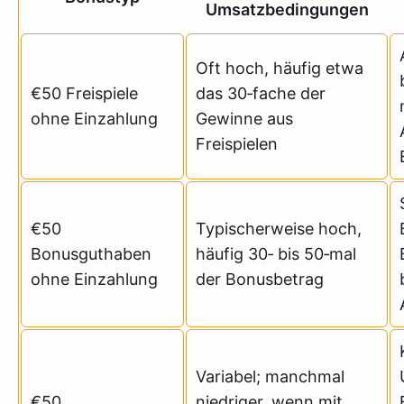
Umsatzbedingungen
Oft hoch, häufig etwa
€50 Freispiele
das 30‑fache der
ohne Einzahlung
Gewinne aus
Freispielen
€50
Typischerweise hoch,
Bonusguthaben
häufig 30‑ bis 50‑mal
ohne Einzahlung
der Bonusbetrag
Variabel; manchmal
€50
niedriger, wenn mit