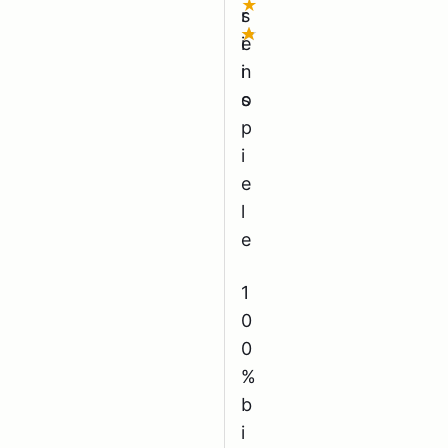
★
s
r
i
e
n
i
o
s
p
i
e
l
e
1
0
0
%
b
i