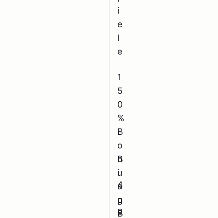
i
e
l
e
1
5
0
%
B
o
B
n
i
u
4
n
s
,
g
p
9
B
l