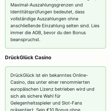
Maximal-Auszahlungsgrenzen und
Identitätsprüfungen bedeutet, dass
vollständige Auszahlungen ohne
anschließende Einzahlung selten sind. Lies
immer die AGB, bevor du den Bonus
beanspruchst.
DrückGlück Casino
DrückGlück ist ein bekanntes Online-
Casino, das unter einer renommierten
europäischen Lizenz betrieben wird und
sich als sichere Wahl für
Gelegenheitsspieler und Slot-Fans
präsentiert. Sein €10 Bonus ohne