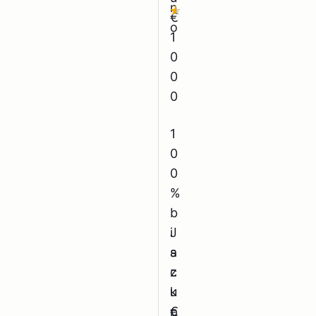
n
€
o
1
0
0
0
1
0
0
%
b
J
i
a
s
c
z
k
u
p
€