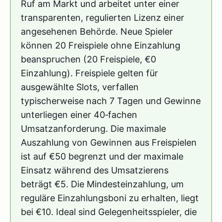
Ruf am Markt und arbeitet unter einer
transparenten, regulierten Lizenz einer
angesehenen Behörde. Neue Spieler
können 20 Freispiele ohne Einzahlung
beanspruchen (20 Freispiele, €0
Einzahlung). Freispiele gelten für
ausgewählte Slots, verfallen
typischerweise nach 7 Tagen und Gewinne
unterliegen einer 40‑fachen
Umsatzanforderung. Die maximale
Auszahlung von Gewinnen aus Freispielen
ist auf €50 begrenzt und der maximale
Einsatz während des Umsatzierens
beträgt €5. Die Mindesteinzahlung, um
reguläre Einzahlungsboni zu erhalten, liegt
bei €10. Ideal sind Gelegenheitsspieler, die