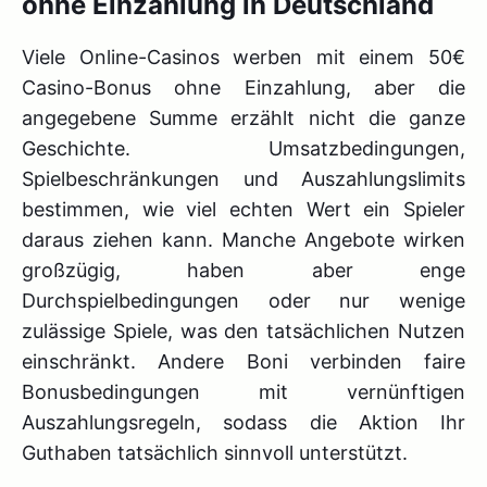
ohne Einzahlung in Deutschland
Viele Online-Casinos werben mit einem 50€
Casino-Bonus ohne Einzahlung, aber die
angegebene Summe erzählt nicht die ganze
Geschichte. Umsatzbedingungen,
Spielbeschränkungen und Auszahlungslimits
bestimmen, wie viel echten Wert ein Spieler
daraus ziehen kann. Manche Angebote wirken
großzügig, haben aber enge
Durchspielbedingungen oder nur wenige
zulässige Spiele, was den tatsächlichen Nutzen
einschränkt. Andere Boni verbinden faire
Bonusbedingungen mit vernünftigen
Auszahlungsregeln, sodass die Aktion Ihr
Guthaben tatsächlich sinnvoll unterstützt.